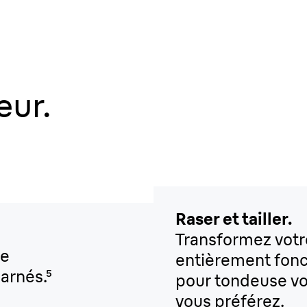
eur.
Raser et tailler.
Transformez votre
re
entièrement fonct
arnés.⁵
pour tondeuse vou
vous préférez.