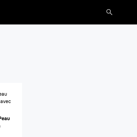
il 5
 précise.
e peau douce à tout moment.
Peau
 avec
 Peau
n