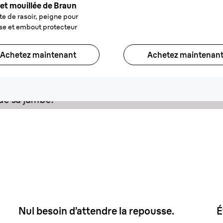
et mouillée de Braun
te de rasoir, peigne pour
se et embout protecteur
les
Achetez maintenant
Achetez maintenan
la
e
Braun Silk·épil 5
0.5 mm
 des
Nul besoin d’attendre la repousse.
É