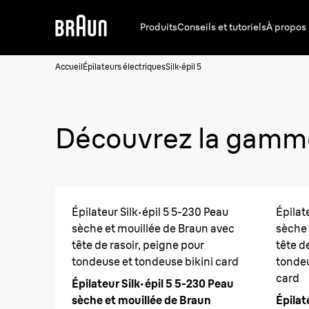
Produits
Conseils et tutoriels
À propos
Accueil
Épilateurs électriques
Silk·épil 5
Découvrez la gamme 
Épilateur Silk·épil 5 5-230 Peau
Épilat
sèche et mouillée de Braun avec
sèche 
tête de rasoir, peigne pour
tête d
tondeuse et tondeuse bikini card
tondeu
card
Épilateur Silk·épil 5 5-230 Peau
sèche et mouillée de Braun
Épilat