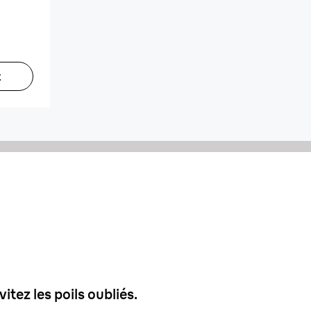
t
Cire
1,5 mm
vitez les poils oubliés.