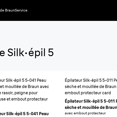
 de Braun
Service
Silk·ép
Silk·épil 5
Une épilation
Jusqu’à 1 mois d
eur Silk·épil 5 5-041 Peau
Épilateur Silk·épil 5 5-011 
et mouillée de Braun avec
sèche et mouillée de Braun
e rasoir, peigne pour
embout protecteur card
se et embout protecteur
Épilateur Silk·épil 5 5-011
sèche et mouillée de Brau
avec embout protecteur
eur Silk·épil 5 5-041 Peau