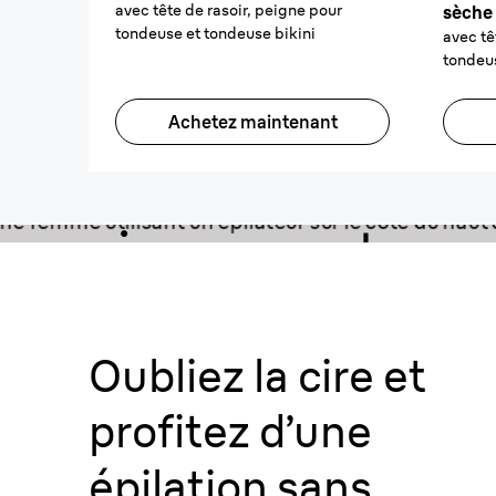
avec tête de rasoir, peigne pour
sèche 
tondeuse et tondeuse bikini
avec tê
tondeu
Attrape les poils 
Achetez maintenant
plus courts² que 
cire ne peut pas
atteindre, mêm
Oubliez la cire et
sous l’eau.
profitez d’une
28 pincettes MicroGrip attrapent
épilation sans
poils aussi courts que 0,5 mm.