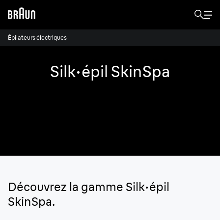
Épilateurs électriques
Silk·épil SkinSpa
Faites passer votre routine de soins de la
peau au niveau supérieur avec les ensembles
tout-en-un SkinSpa de Braun.
Découvrez la gamme Silk·épil
SkinSpa.