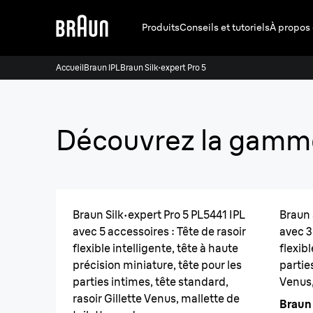
Produits
Conseils et tutoriels
À propos
Accueil
Braun IPL
Braun Silk·expert Pro 5
Découvrez la gamme
Braun Silk·expert Pro 5 PL5441 IPL
Braun 
avec 5 accessoires : Tête de rasoir
avec 3
flexible intelligente, tête à haute
flexibl
précision miniature, tête pour les
parties
parties intimes, tête standard,
Venus,
rasoir Gillette Venus, mallette de
Braun 