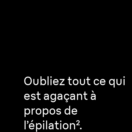
Votre peau.
Ne faites pas de
compromis.
Oubliez tout ce qui
est agaçant à
propos de
l’épilation².