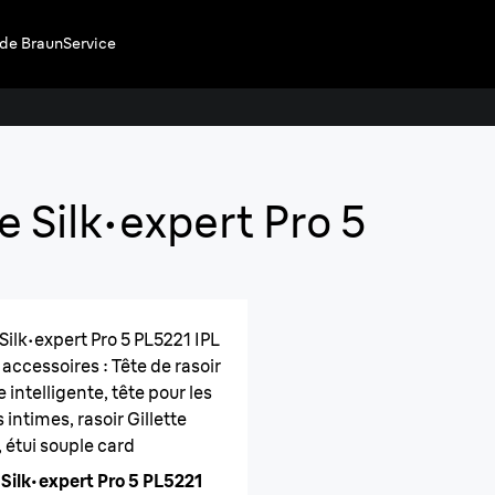
 de Braun
Service
Silk·e
 Silk·expert Pro 5
Profitez de 2
Découvrez l’alter
Silk·expert Pro 5 PL5221 IPL
 accessoires : Tête de rasoir
e intelligente, tête pour les
 intimes, rasoir Gillette
 étui souple card
Silk·expert Pro 5 PL5221