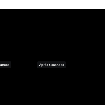
ultats visibles
2 séances.¹
éances
Après 6 séances