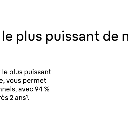
 le plus puissant de 
t le plus puissant
ée, vous permet
nnels, avec 94 %
ès 2 ans¹.