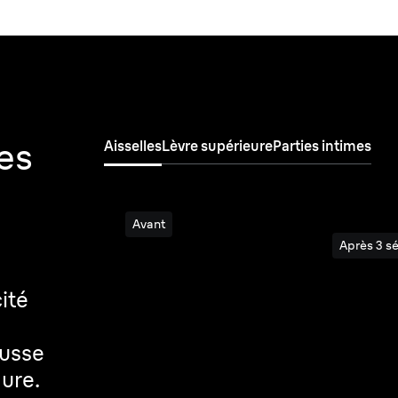
Rés
en 
es
Aisselles
Lèvre supérieure
Parties intimes
Avant
Après 3 s
cité
ousse
dure.